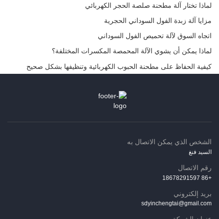
لماذا تختار آلة مطحنة صلصة الحجر الكهربائي
مزايا آلة زبدة الفول السوداني الحجرية
اتجاه السوق لآلة تحميص الفول السوداني
لماذا يمكن أن يشوي الآلة المحمصة المكسرات المختلفة؟
كيفية الحفاظ على مطحنة الحبوب الكهربائية وتنظيفها بشكل صحيح
الشخص الذي يمكن الاتصال به
السيد فنغ
رقم الاتصال
+86 18678291597
بريد إلكتروني
sdyinchengtai@gmail.com