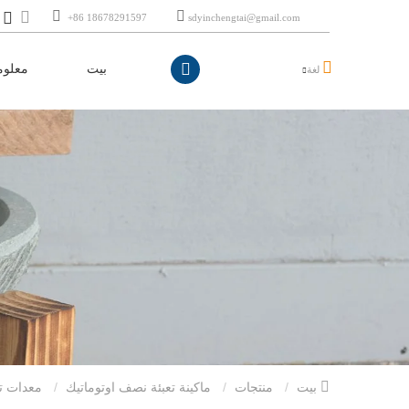
+86 18678291597
sdyinchengtai@gmail.com
بيت
معلوم
لغة
بيت
منتجات
ماكينة تعبئة نصف اوتوماتيك
معدات تعبئة الحبيبات