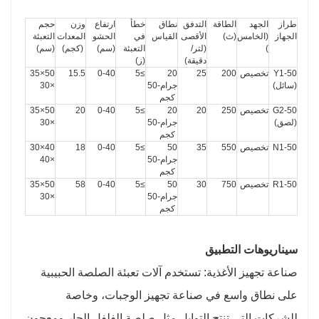
طراز 
الجهد 
الطاقة 
التدفق 
نطاق 
خطأ 
ارتفاع 
وزن 
حجم 
الجهاز
(الخامس
(ث)
الأقصى 
القياس
في 
الحشو 
المعدات
التعبئة 
)
(لتر/
التعبئة 
(سم)
 (كجم)
(سم)
دقيقة)
(ز)
Y1-50 
تخصيص
200
25
20 
≥5
0-40
15.5
50×35
(سائل)
جرام-50
×30
 كجم
G2-50 
تخصيص
250
20
20 
≥5
0-40
20
50×35
(لصق)
جرام-50
×30
 كجم
N1-50
تخصيص
550
35
5
0 
≥5
0-40
18
40×30
جرام-50
×40
 كجم
R1-50
تخصيص
750
30
5
0 
≥5
0-40
58
50×35
جرام-50
×30
 كجم
سيناريوهات التطبيق
صناعة تجهيز الأغذية: تستخدم آلات تعبئة الصلصة الحبيبية
على نطاق واسع في صناعة تجهيز الوجبات، وخاصة
للشركات التي تنتج التوابل مثل صلصة الفلفل الحار ومعجون