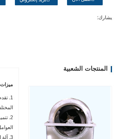
يشارك:
المنتجات الشعبية
ميزات 
1. تق
المختلف
2. تت
العوامل
3. آل