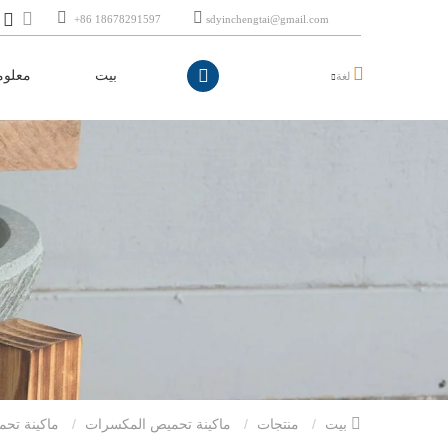
+86 18678291597
sdyinchengtai@gmail.com
بيت
معلوم
لغة
بيت
منتجات
ماكينة تحميص المكسرات
ماكينة تح