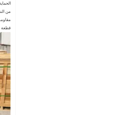
الحماي
من النق
مقاومة 
قطعة ق