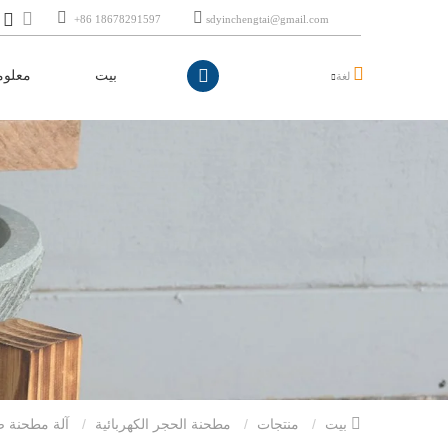
+86 18678291597
sdyinchengtai@gmail.com
بيت
معلوم
لغة
بيت
منتجات
مطحنة الحجر الكهربائية
آلة مطحنة ص