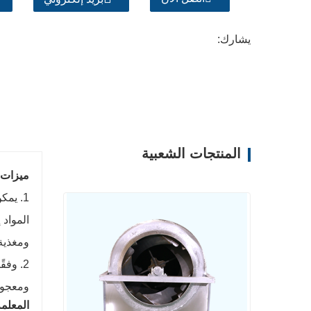
يشارك:
المنتجات الشعبية
ميزات 
المواد 
ومغذية
2. وف
ومعجون
المعلم