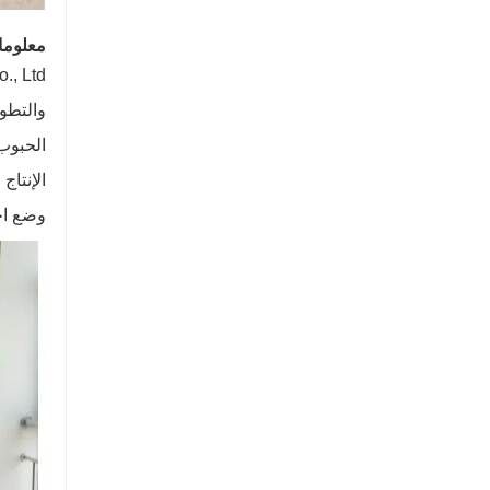
معلوما
والتطو
الحبوب 
الإنتاج
وضع احت