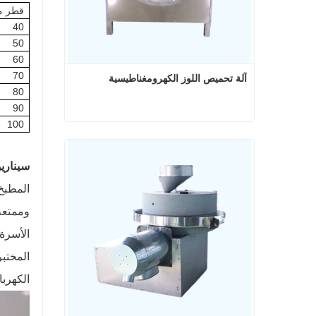
قطر م
4
0
50
60
70
آلة تحميص اللوز الكهرومغناطيسية
80
90
100
آلة تحميص اللوز الكهرومغناطيسية
اتصل الآن
سيناري
المطبخ
وممتعة 
الأسرة.
المختب
الكهربا