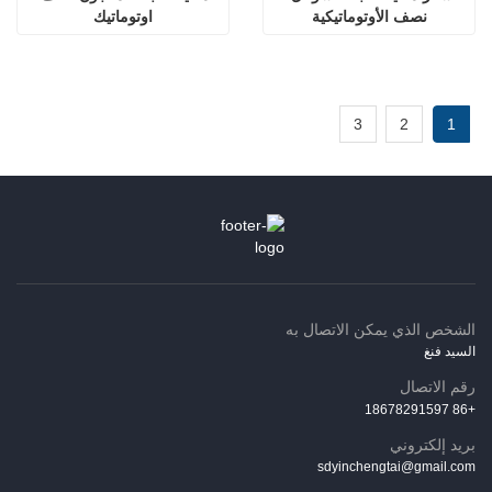
نصف الأوتوماتيكية
اوتوماتيك
3
2
1
الشخص الذي يمكن الاتصال به
السيد فنغ
رقم الاتصال
+86 18678291597
بريد إلكتروني
sdyinchengtai@gmail.com