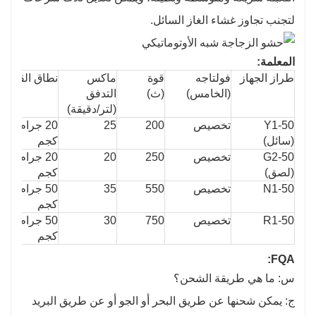
لتجنب تجاوز غشاء الغاز السائل.
المعلمة:
طراز الجهاز
فولتاج
ه
قوة
ماكس 
نطاق القياس
(الخامس)
(ث)
التدفق
(لتر/دقيقة)
Y1-50 
تخصيص
200
25
20 جرام-50 
(سائل)
كجم
G2-50 
تخصيص
250
20
20 جرام-50 
(لصق)
كجم
N1-50
تخصيص
550
35
5
0 جرام-50 
كجم
R1-50
تخصيص
750
30
5
0 جرام-50 
كجم
:
FQA
س: ما هي طريقة الشحن؟
ج: يمكن شحنها عن طريق البحر أو الجو أو عن طريق البريد