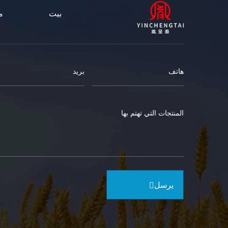
بيت
م
يرسل