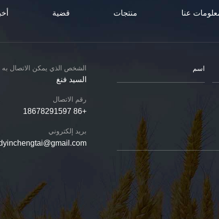
علومات عنا
منتجات
قضية
أخب
الشخص الذي يمكن الاتصال به
السيد فنغ
رقم الاتصال
+86 18678291597
بريد إلكتروني
dyinchengtai@gmail.com