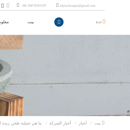
+86 18678291597
sdyinchengtai@gmail.com
بيت
معلوم
لغة
بيت
أخبار
أخبار الشركة
ما هي عملية طحن زبدة الفول السوداني؟