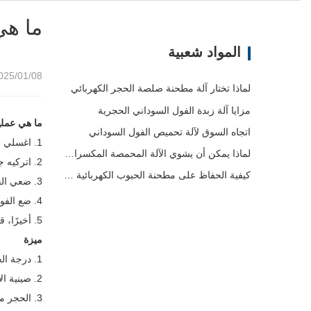
ما هي
المواد شعبية
25/01/08 13:37
لماذا تختار آلة مطحنة صلصة الحجر الكهربائي
مزايا آلة زبدة الفول السوداني الحجرية
ما هي عملي
اتجاه السوق لآلة تحميص الفول السوداني
1. اغسلي الفول السوداني بالماء النظيف.
لماذا يمكن أن يشوي الآلة المحمصة المكسرات المختلفة؟
2. اتركيه جانباً حتى يصفى لمدة ساعتين تقريباً.
كيفية الحفاظ على مطحنة الحبوب الكهربائية وتنظيفها بشكل صحيح
3. ضعي الفول السوداني في آلة التحميص للتحميص.
4. ضع الفول السوداني المحمص في آلة الغربلة الدوارة للتبريد وإزالة الدخان.
5. أخيرًا، قم بطحنها بمطحنة حجرية.
ميزة
1. درجة الحرارة المنخفضة وسرعة الطحن المنخفضة لن تدمر العناصر الغذائية للحبوب الخام.
2. صينية الاستقبال مصنوعة من الفولاذ المقاوم للصدأ ولن تصدأ.
3. الحجر مقاوم للتآكل ومقاوم للحرارة، مع نسيج صلب وعمر خدمة طويل.