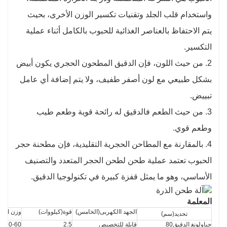
واستخدام قلب الجلد وتقنيات تكسير الوزن الأخرى، بحيث
يتم الاحتفاظ بالعناصر الغذائية للحبوب بالكامل أثناء عملية
التكسير.
2. من حيث اللون، فإن الدقيق المطحون الحجري يكون أبيض
بشكل طبيعي مع لون أصفر طفيف، ولا يتم إضافة أي عامل
تبييض.
3. من حيث الطعم فالدقيق له رائحة قوية وطعم طيب
وطعم قوي.
4. بالمقارنة مع المطاحن الحجرية التقليدية، فإن مطحنة حجر
الحبوب تعتمد عملية طحن لطحن الحجر المتعدد والتصنيف
الأساسي، وهو ما يمثل قفزة كبيرة في تكنولوجيا الدقيق.
المعلمة
الجهد االكهربى(
الخامس)
قوة(
كيلووات)
وزن المع
تحديد(
سم)
جياولونغ الدقيق80
قابلة للتخصيص
2.5
50-60