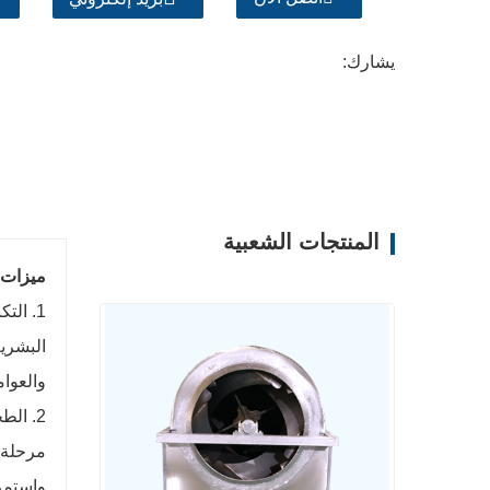
يشارك:
المنتجات الشعبية
ميزات 
1. ال
البشرية
والعوام
2. ال
مرحلة م
واستمرا