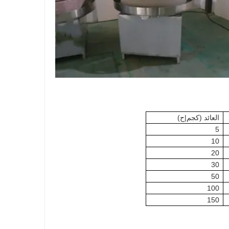
العائد (كجم|ح)
5
10
20
30
50
100
150