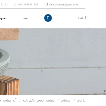
+86 18678291597
sdyinchengtai@gmail.com
بيت
معلوم
لغة
بيت
منتجات
مطحنة الحجر الكهربائية
آلة مطحنة ص