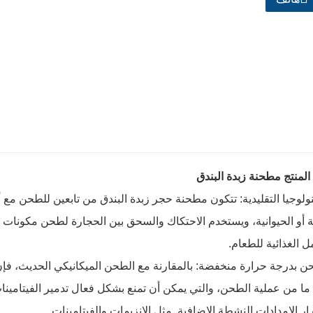
المنتج مطحنة زبدة البندق
تكنولوجيا التقليدية: تتكون مطحنة حجر زبدة البندق من تابعين للطحن مع
 أو الحيوانية، ويستخدم الاحتكاك والسحق بين الحجارة لطحن مكونات ال
ل الغذائية للطعام.
طحن بدرجة حرارة منخفضة: بالمقارنة مع الطحن الميكانيكي الحديث، ف
ا من عملية الطحن، والتي يمكن أن تمنع بشكل فعال تدمير الفيتامينات 
ر الإمدادات النشطة الإضافية. مثل الإنزيمات والفيتامينات.