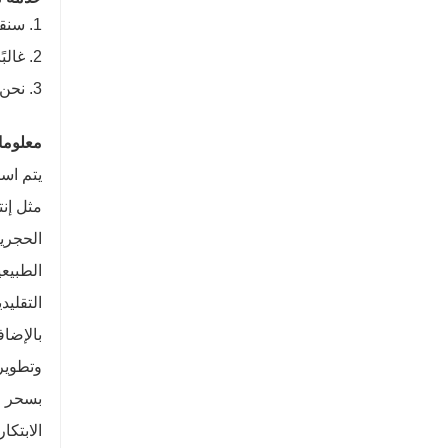
1. سنقوم بتسليم الجهاز وتقديم فاتورة التحميل في الوقت المحدد للتأكد من أنه يمكنك الحصول على الجهاز بسرعة.
2. غالبًا ما نطلب التعليقات ونقدم المساعدة لعملائنا الذين تم استخدام أجهزتهم في مصنعهم لبعض الوقت.
3. نحن نقدم ضمان لمدة سنة واحدة
معلوما
يتم اس
مثل إن
الطبيع
التقليد
وتطوير
بسحر ا
الابتك