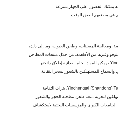
صة، ومعالجة المعجنات، وطحن الحبوب، وما إلى ذلك،
لتوفو وغيرها من الأطعمة. من خلال منتجات المطاحن
الحجرية لشركة Yinchengtai (Shandong) Technology Development Co., Ltd.، يمكن للمواد الخام الغذائية إطلاق رائحتها
، والسماح للمستهلكين بالشعور بسحر الثقافة
بالإضافة إلى المنتجات نفسها، تهتم شركة Yinchengtai (Shandong) Technology Development Co., Ltd. بتراث الثقافة
ستهلكين لتجربة متعة طحن مطحنة الحجر والشعور
مع الجامعات الكبرى والمؤسسات البحثية لاستكشاف