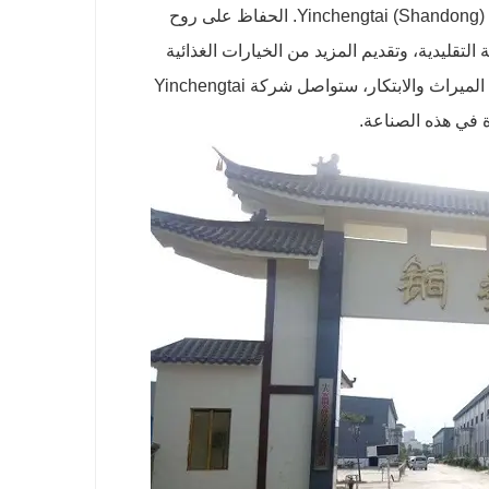
بالتطلع إلى المستقبل، ستواصل شركة Yinchengtai (Shandong) Technology Development Co., Ltd. الحفاظ على روح
لتقليدية، وتقديم المزيد من الخيارات الغذائية
الصحية واللذيذة والأصلية للمستهلكين. نحن نؤمن إيمانًا راسخًا بأنه على طريق الميراث والابتكار، ستواصل شركة Yinchengtai