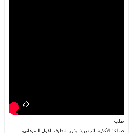
طلب
صناعة الأغذية الترفيهية: بذور البطيخ، الفول السوداني،