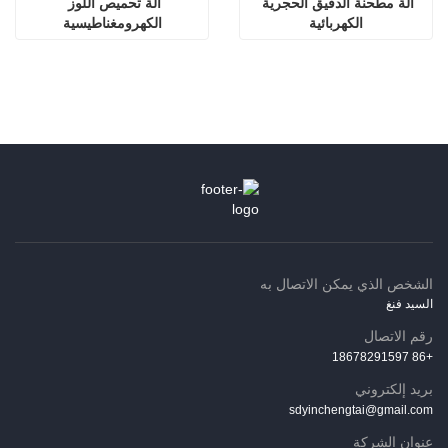
آلة مطحنة الدقيق الحجرية 
آلة تحميص اللوز 
الكهربائية
الكهرومغناطيسية
الشخص الذي يمكن الاتصال به
السيد فنغ
رقم الاتصال
+86 18678291597
بريد إلكتروني
sdyinchengtai@gmail.com
عنوان الشركة