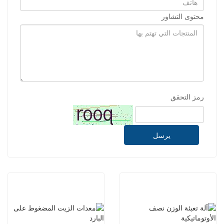
محتوى التشاور
رمز التحقق
يرسل