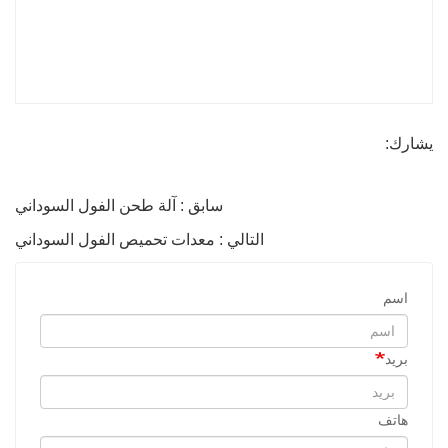
يشارك:
سابق : آلة طحن الفول السوداني
التالي : معدات تحميص الفول السوداني
اسم
بريد
هاتف