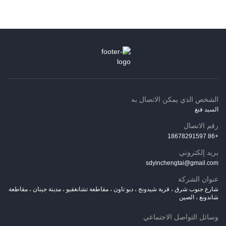
الشخص الذي يمكن الاتصال به
السيد فنغ
رقم الاتصال
+86 18678291597
بريد إلكتروني
sdyinchengtai@gmail.com
عنوان الشركة
شارع جنوب شرق ، قرية شيدونج ، ديو تاون ، مقاطعة تشانغقيو ، مدينة جينان ، مقاطعة
شاندونغ ، الصين
وسائل التواصل الاجتماعي